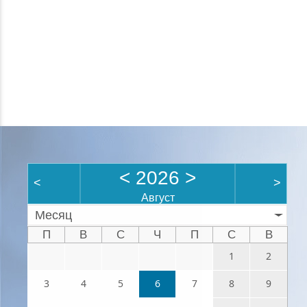
<
2026
>
<
>
Август
Месяц
П
В
С
Ч
П
С
В
1
2
3
4
5
6
7
8
9