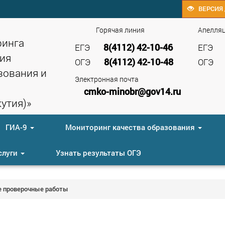
ВЕРСИЯ 
Горячая линия
Апелля
ринга
8(4112) 42-10-46
ЕГЭ
ЕГЭ
ия
8(4112) 42-10-48
ОГЭ
ОГЭ
зования и
Электронная почта
cmko-minobr@gov14.ru
утия)»
ГИА-9
Мониторинг качества образования
слуги
Узнать результаты ОГЭ
е проверочные работы