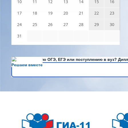
10
11
12
13
14
15
16
17
18
19
20
21
22
23
24
25
26
27
28
29
30
31
Есть вопросы по ОГЭ, ЕГЭ или поступлению в вуз? Дипл
Решаем вместе