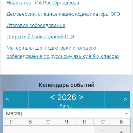
Навигатор ГИА Рособрнадзора
Демоверсии, спецификации, кодификаторы ОГЭ
Итоговое собеседование
Открытый банк заданий ОГЭ
Материалы для подготовки итогового
собеседования по русскому языку в 9-х классах
Календарь событий
<
2026
>
<
>
Август
Месяц
П
В
С
Ч
П
С
В
1
2