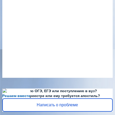
Есть вопросы по ОГЭ, ЕГЭ или поступлению в вуз?
Решаем вместе
Диплома нет в реестре или ему требуется апостиль?
Написать о проблеме