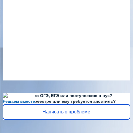
Есть вопросы по ОГЭ, ЕГЭ или поступлению в вуз?
Решаем вместе
Диплома нет в реестре или ему требуется апостиль?
Написать о проблеме