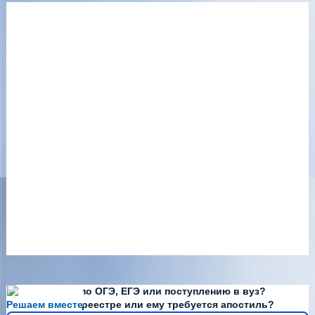
Есть вопросы по ОГЭ, ЕГЭ или поступлению в вуз?
Решаем вместе
Диплома нет в реестре или ему требуется апостиль?