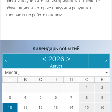
работы по уважительным причинам, а также те
обучающиеся, которые получили результат
«незачет» по работе в целом.
Календарь событий
<
2026
>
<
>
Август
Месяц
П
В
С
Ч
П
С
В
1
2
3
4
5
6
7
8
9
10
11
12
13
14
15
16