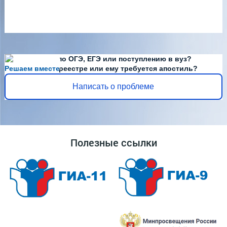
Есть вопросы по ОГЭ, ЕГЭ или поступлению в вуз?
Решаем вместе
Диплома нет в реестре или ему требуется апостиль?
Написать о проблеме
Полезные ссылки