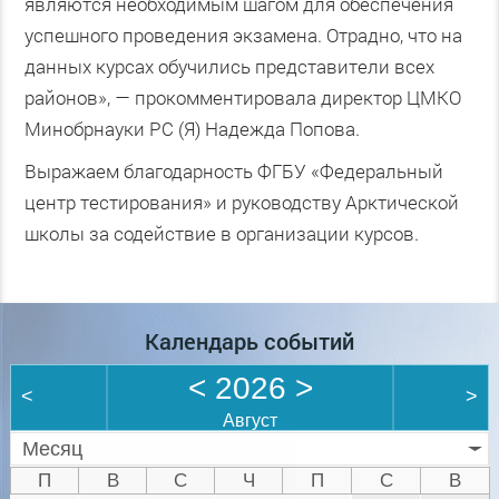
являются необходимым шагом для обеспечения
успешного проведения экзамена. Отрадно, что на
данных курсах обучились представители всех
районов», — прокомментировала директор ЦМКО
Минобрнауки РС (Я) Надежда Попова.
Выражаем благодарность ФГБУ «Федеральный
центр тестирования» и руководству Арктической
школы за содействие в организации курсов.
Календарь событий
<
2026
>
<
>
Август
Месяц
П
В
С
Ч
П
С
В