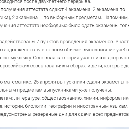
роводится после двухлетнего перерыва.
 получения аттестата сдают 4 экзамена: 2 экзамена по
ика), 2 экзамена – по выборным предметам. Напомним,
лучения аттестата необходимо было сдать экзамены тол
 задействованы 7 пунктов проведения экзаменов. Учас
ю задолженность, в полном объеме выполнившие учебн
сскому языку. Основная категория участников досрочно
сероссийских соревнованиях и сборах, и дети, которые 
по математике. 25 апреля выпускники сдали экзамены п
ательным предметам выпускниками уже получены.
етам: литературе, обществознанию, химии, информатике
, истории, биологии, географии и иностранным языкам.
предусмотрены резервные дни для сдачи всех предметов