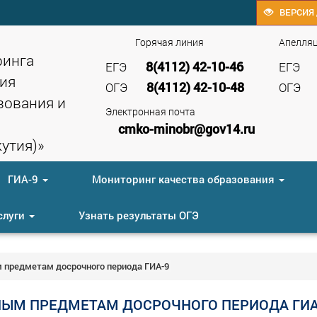
ВЕРСИЯ 
Горячая линия
Апелля
ринга
8(4112) 42-10-46
ЕГЭ
ЕГЭ
ия
8(4112) 42-10-48
ОГЭ
ОГЭ
зования и
Электронная почта
cmko-minobr@gov14.ru
утия)»
ГИА-9
Мониторинг качества образования
слуги
Узнать результаты ОГЭ
 предметам досрочного периода ГИА-9
ЫМ ПРЕДМЕТАМ ДОСРОЧНОГО ПЕРИОДА ГИА