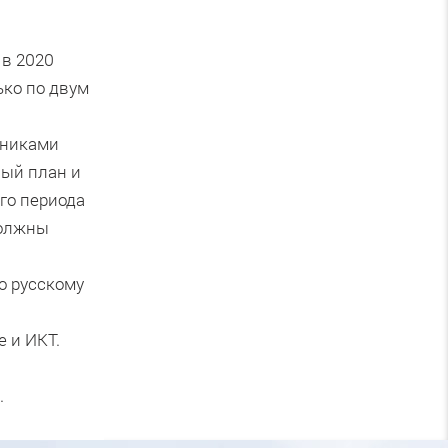
 в 2020
ько по двум
тниками
ый план и
го периода
должны
о русскому
 и ИКТ.
.