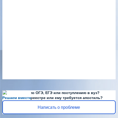
Есть вопросы по ОГЭ, ЕГЭ или поступлению в вуз?
Решаем вместе
Диплома нет в реестре или ему требуется апостиль?
Написать о проблеме