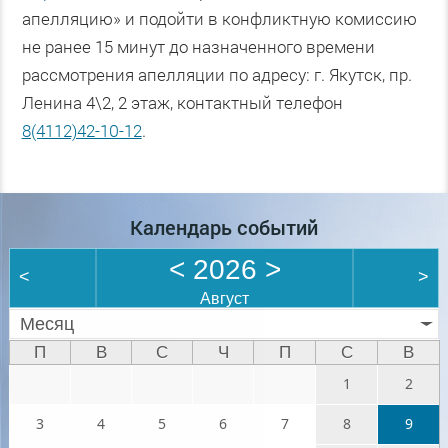
апелляцию» и подойти в конфликтную комиссию
не ранее 15 минут до назначенного времени
рассмотрения апелляции по адресу: г. Якутск, пр.
Ленина 4\2, 2 этаж, контактный телефон
8(4112)42-10-12
.
Календарь событий
<
2026
>
<
>
Август
Месяц
П
В
С
Ч
П
С
В
1
2
3
4
5
6
7
8
9