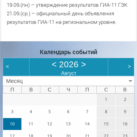
19.09.(пн) – утверждение результатов ГИА-11 ГЭК
21.09.(ср.) – официальный день объявления
результатов ГИА-11 на региональном уровне.
Календарь событий
<
2026
>
<
>
Август
Месяц
П
В
С
Ч
П
С
В
1
2
3
4
5
6
7
8
9
10
11
12
13
14
15
16
17
18
19
20
21
22
23