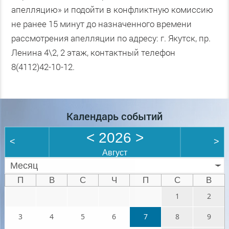
апелляцию» и подойти в конфликтную комиссию
не ранее 15 минут до назначенного времени
рассмотрения апелляции по адресу: г. Якутск, пр.
Ленина 4\2, 2 этаж, контактный телефон
8(4112)42-10-12.
Календарь событий
<
2026
>
<
>
Август
Месяц
П
В
С
Ч
П
С
В
1
2
3
4
5
6
7
8
9