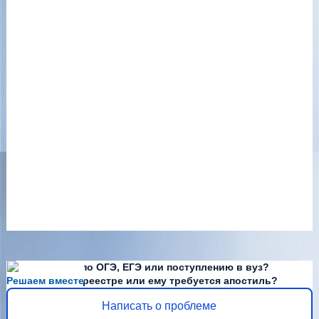
Есть вопросы по ОГЭ, ЕГЭ или поступлению в вуз?
Решаем вместе
Диплома нет в реестре или ему требуется апостиль?
Написать о проблеме