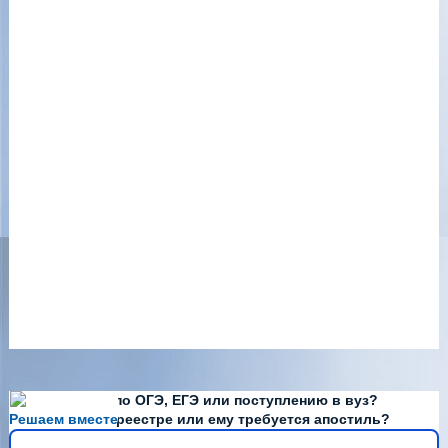
Есть вопросы по ОГЭ, ЕГЭ или поступлению в вуз?
Решаем вместе
Диплома нет в реестре или ему требуется апостиль?