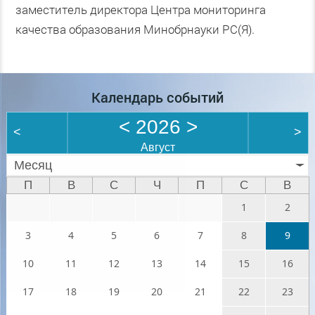
заместитель директора Центра мониторинга
качества образования Минобрнауки РС(Я).
Календарь событий
<
2026
>
<
>
Август
Месяц
П
В
С
Ч
П
С
В
1
2
3
4
5
6
7
8
9
10
11
12
13
14
15
16
17
18
19
20
21
22
23