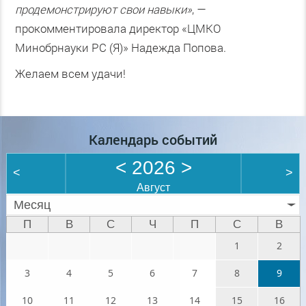
продемонстрируют свои навыки»
, —
прокомментировала директор «ЦМКО
Минобрнауки РС (Я)» Надежда Попова.
Желаем всем удачи!
Календарь событий
<
2026
>
<
>
Август
Месяц
П
В
С
Ч
П
С
В
1
2
3
4
5
6
7
8
9
10
11
12
13
14
15
16