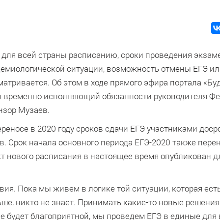
у для всей страны расписанию, сроки проведения экзам
демиологической ситуации, возможность отмены ЕГЭ и
атривается. Об этом в ходе прямого эфира портала «Б
л временно исполняющий обязанности руководителя Ф
нзор Музаев.
ереносе в 2020 году сроков сдачи ЕГЭ участниками доср
. Срок начала основного периода ЕГЭ-2020 также перен
кт нового расписания в настоящее время опубликован д
ия. Пока мы живем в логике той ситуации, которая ест
ьше, никто не знает. Принимать какие-то новые решения
е будет благоприятной, мы проведем ЕГЭ в единые для 