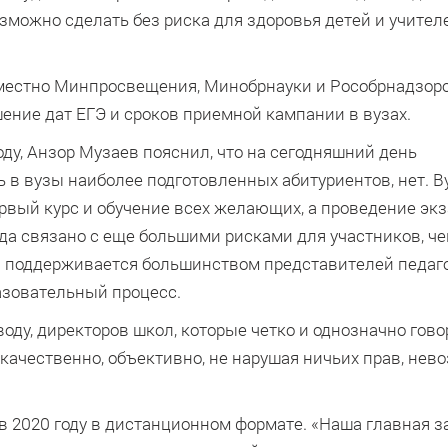
озможно сделать без риска для здоровья детей и учител
вместно Минпросвещения, Минобрнауки и Рособрнадзор
ение дат ЕГЭ и сроков приемной кампании в вузах.
ду, Анзор Музаев пояснил, что на сегодняшний день
 в вузы наиболее подготовленных абитуриентов, нет. 
рвый курс и обучение всех желающих, а проведение эк
ода связано с еще большими рисками для участников, ч
ния поддерживается большинством представителей педаг
азовательный процесс.
у, директоров школ, которые четко и однозначно говор
 качественно, объективно, не нарушая ничьих прав, нев
 2020 году в дистанционном формате. «Наша главная з