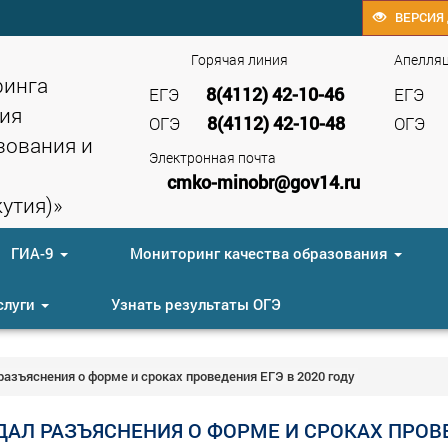
ВЕРСИЯ 
Горячая линия
Апелля
ринга
8(4112) 42-10-46
ЕГЭ
ЕГЭ
ия
8(4112) 42-10-48
ОГЭ
ОГЭ
зования и
Электронная почта
cmko-minobr@gov14.ru
утия)»
ГИА-9
Мониторинг качества образования
слуги
Узнать результаты ОГЭ
азъяснения о форме и сроках проведения ЕГЭ в 2020 году
ДАЛ РАЗЪЯСНЕНИЯ О ФОРМЕ И СРОКАХ ПРОВ