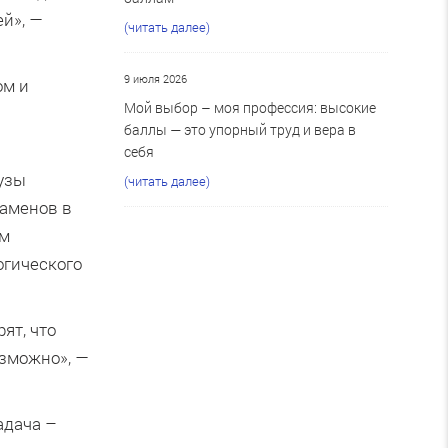
ей», —
(читать далее)
9 июля 2026
ом и
Мой выбор – моя профессия: высокие
баллы — это упорный труд и вера в
себя
Вузы
(читать далее)
заменов в
ем
огического
ят, что
озможно», —
адача –