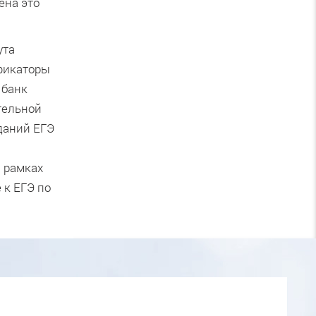
ена это
ута
фикаторы
 банк
тельной
аданий ЕГЭ
 рамках
 к ЕГЭ по