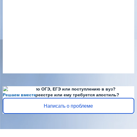
Есть вопросы по ОГЭ, ЕГЭ или поступлению в вуз?
Решаем вместе
Диплома нет в реестре или ему требуется апостиль?
Написать о проблеме