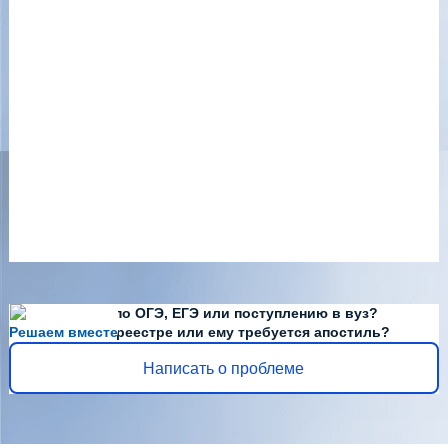
Есть вопросы по ОГЭ, ЕГЭ или поступлению в вуз?
Решаем вместе
Диплома нет в реестре или ему требуется апостиль?
Написать о проблеме