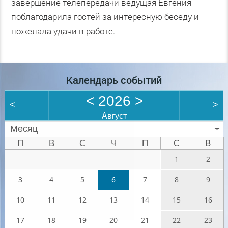
завершение телепередачи ведущая Евгения
поблагодарила гостей за интересную беседу и
пожелала удачи в работе.
Календарь событий
<
2026
>
<
>
Август
Месяц
П
В
С
Ч
П
С
В
1
2
3
4
5
6
7
8
9
10
11
12
13
14
15
16
17
18
19
20
21
22
23