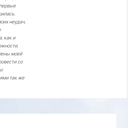
 первые
шилась.
оих неудач,
е
, как и
ожности,
члены моей
ровести со
ью
иями так же