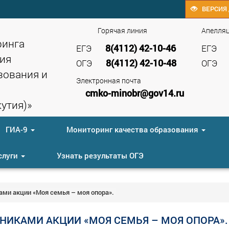
ВЕРСИЯ 
Горячая линия
Апелля
ринга
8(4112) 42-10-46
ЕГЭ
ЕГЭ
ия
8(4112) 42-10-48
ОГЭ
ОГЭ
зования и
Электронная почта
cmko-minobr@gov14.ru
утия)»
ГИА-9
Мониторинг качества образования
слуги
Узнать результаты ОГЭ
ми акции «Моя семья – моя опора».
НИКАМИ АКЦИИ «МОЯ СЕМЬЯ – МОЯ ОПОРА».