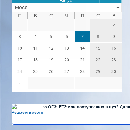
Август
Месяц
П
В
С
Ч
П
С
В
1
2
3
4
5
6
7
8
9
10
11
12
13
14
15
16
17
18
19
20
21
22
23
24
25
26
27
28
29
30
31
Есть вопросы по ОГЭ, ЕГЭ или поступлению в вуз? Дипл
Решаем вместе