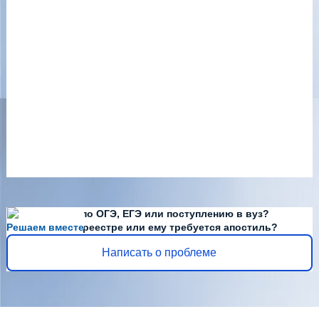
Есть вопросы по ОГЭ, ЕГЭ или поступлению в вуз?
Решаем вместе
Диплома нет в реестре или ему требуется апостиль?
Написать о проблеме