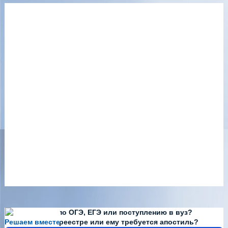
Есть вопросы по ОГЭ, ЕГЭ или поступлению в вуз?
Решаем вместе
Диплома нет в реестре или ему требуется апостиль?