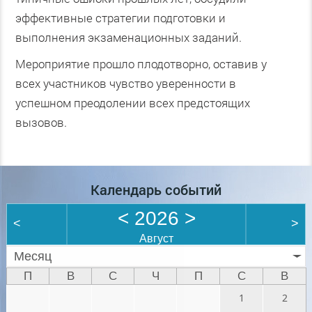
эффективные стратегии подготовки и
выполнения экзаменационных заданий.
Мероприятие прошло плодотворно, оставив у
всех участников чувство уверенности в
успешном преодолении всех предстоящих
вызовов.
Календарь событий
<
2026
>
<
>
Август
Месяц
П
В
С
Ч
П
С
В
1
2