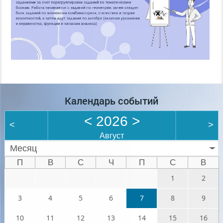
Календарь событий
<
2026
>
<
>
Август
Месяц
П
В
С
Ч
П
С
В
1
2
3
4
5
6
7
8
9
10
11
12
13
14
15
16