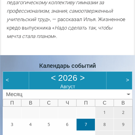
педагогическому коллективу гимназии за
профессионализм, знания, самоотверженный
учительский труд
», — рассказал Илья. Жизненное
кредо выпускника «
Надо сделать так, чтобы
мечта стала планом
».
Календарь событий
<
2026
>
<
>
Август
Месяц
П
В
С
Ч
П
С
В
1
2
3
4
5
6
7
8
9