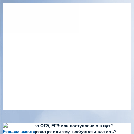
Есть вопросы по ОГЭ, ЕГЭ или поступлению в вуз?
Решаем вместе
Диплома нет в реестре или ему требуется апостиль?