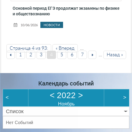
Основной период ЕГЭ продолжат экзамены по физике
и обществознанию
10/06/2026
НОВОСТИ
Страница 4 из 93:
« Вперед
...
«
1
2
3
4
5
6
7
»
...
Назад »
Календарь событий
<
2022
>
<
>
Ноябрь
Список
Нет Событий