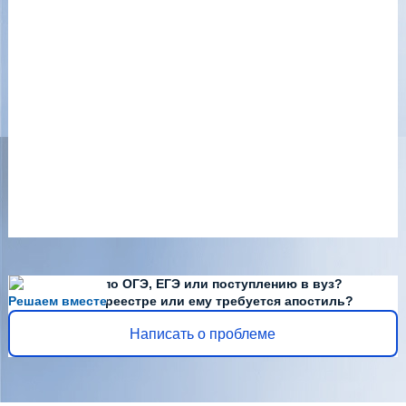
Есть вопросы по ОГЭ, ЕГЭ или поступлению в вуз?
Решаем вместе
Диплома нет в реестре или ему требуется апостиль?
Написать о проблеме