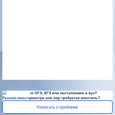
Есть вопросы по ОГЭ, ЕГЭ или поступлению в вуз?
Решаем вместе
Диплома нет в реестре или ему требуется апостиль?
Написать о проблеме