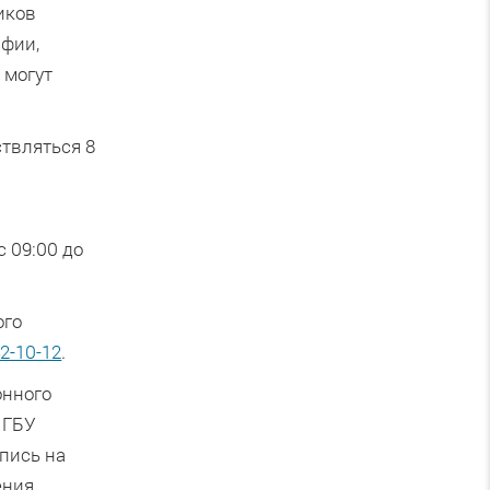
иков
афии,
 могут
твляться 8
й
с 09:00 до
ого
42-10-12
.
онного
 ГБУ
пись на
ения