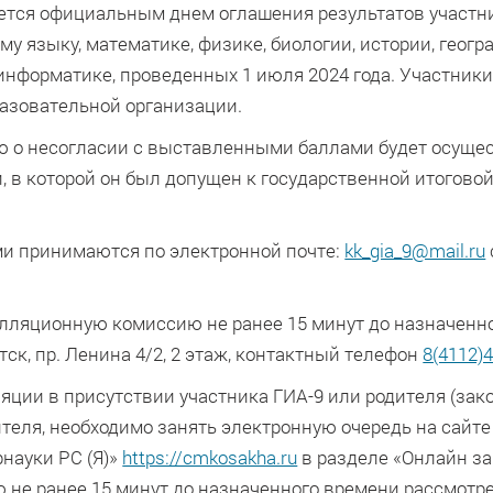
ляется официальным днем оглашения результатов участн
му языку, математике, физике, биологии, истории, геогр
информатике, проведенных 1 июля 2024 года. Участники
разовательной организации.
ю о несогласии с выставленными баллами будет осущес
, в которой он был допущен к государственной итогово
и принимаются по электронной почте:
kk_gia_9@mail.ru
лляционную комиссию не ранее 15 минут до назначенн
тск, пр. Ленина 4/2, 2 этаж, контактный телефон
8(4112)
яции в присутствии участника ГИА-9 или родителя (зак
теля, необходимо занять электронную очередь на сайте
науки РС (Я)»
https://cmkosakha.ru
в разделе «Онлайн за
 не ранее 15 минут до назначенного времени рассмотр