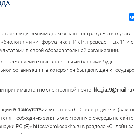
ОДА
вляется официальным днем оглашения результатов участ
, «биология» и «информатика и ИКТ», проведенных 11 ию
зультатами в своей образовательной организации.
ю о несогласии с выставленными баллами будет
льной организации, в которой он был допущен к государ
и принимаются по электронной почте:
kk_gia_9@mail.ru
ляции
в присутствии
участника ОГЭ или родителя (закон
теля, необходимо занять электронную очередь на сайте
уки РС (Я)» https://cmkosakha.ru в разделе «Онлайн з