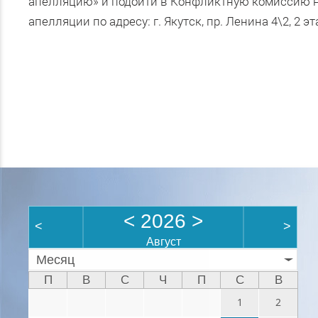
апелляцию» и подойти в Конфликтную комиссию н
апелляции по адресу: г. Якутск, пр. Ленина 4\2, 2 э
<
2026
>
<
>
Август
Месяц
П
В
С
Ч
П
С
В
1
2