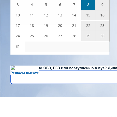
3
4
5
6
7
8
9
10
11
12
13
14
15
16
17
18
19
20
21
22
23
24
25
26
27
28
29
30
31
Есть вопросы по ОГЭ, ЕГЭ или поступлению в вуз? Дипл
Решаем вместе