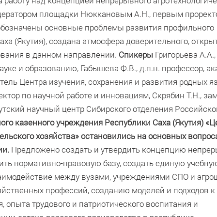
на работу над концепцией непрерывного агротехнологич
одератором площадки Нюккановым А.Н., первым прорект
 обозначены основные проблемы развития профильного
аха (Якутия), создана атмосфера доверительного, откры
ования в данном направлении.
Спикеры
Григорьева А.А.,
уке и образованию, Габышева Ф.В., д.п.н. профессор, а
итель Центра изучения, сохранения и развития родных 
роректор по научной работе и инновациям, Скрябин Т.Н., з
тский научный центр Сибирского отделения Российск
ого казенного учреждения Республики Саха (Якутия) «Ц
ельского хозяйства»
остановились на основных вопрос
ии.
Предложено создать и утвердить концепцию непре
пить нормативно-правовую базу, создать единую учебну
заимодействие между вузами, учреждениями СПО и агро
яйственных профессий, созданию моделей и подходов к
, опыта трудового и патриотического воспитания и