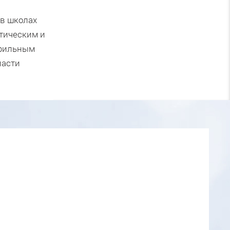
 в школах
атическим и
офильным
ласти