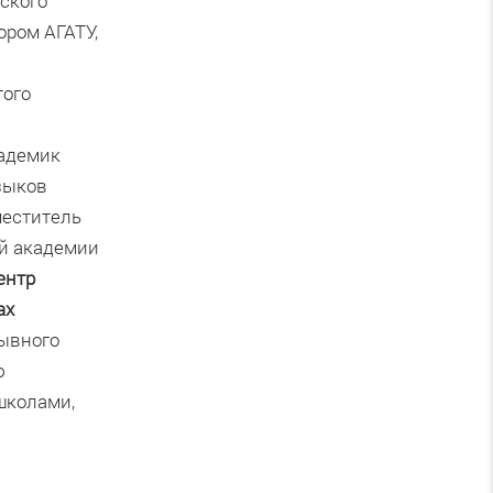
еского
ором АГАТУ,
того
кадемик
языков
аместитель
ой академии
ентр
ах
рывного
ю
школами,