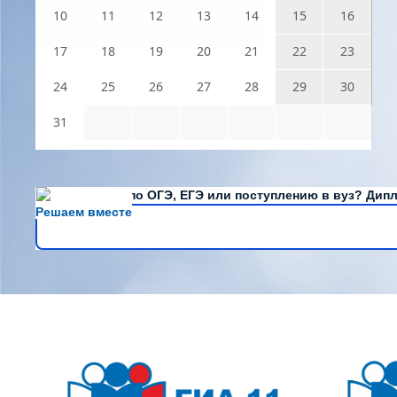
10
11
12
13
14
15
16
17
18
19
20
21
22
23
24
25
26
27
28
29
30
31
Есть вопросы по ОГЭ, ЕГЭ или поступлению в вуз? Дипл
Решаем вместе