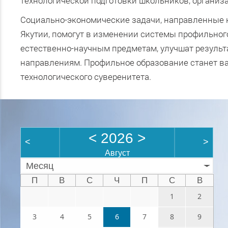
технологической подготовки школьников, организ
Социально-экономические задачи, направленные н
Якутии, помогут в изменении системы профильног
естественно-научным предметам, улучшат резуль
направлениям. Профильное образование станет в
технологического суверенитета.
<
2026
>
<
>
Август
Месяц
П
В
С
Ч
П
С
В
1
2
3
4
5
6
7
8
9