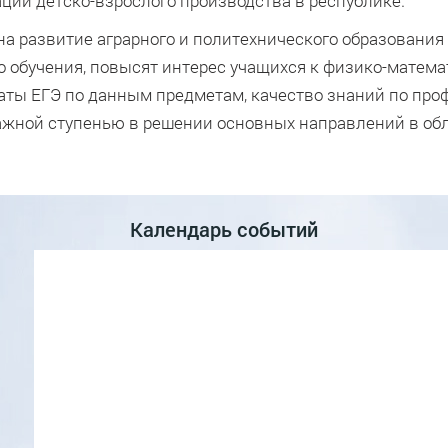
ации детско-взрослого производства в республике.
а развитие аграрного и политехнического образования
о обучения, повысят интерес учащихся к физико-матем
таты ЕГЭ по данным предметам, качество знаний по пр
ажной ступенью в решении основных направлений в об
Календарь событий