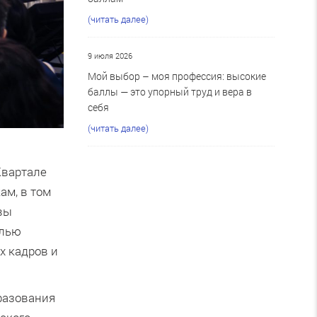
(читать далее)
9 июля 2026
Мой выбор – моя профессия: высокие
баллы — это упорный труд и вера в
себя
(читать далее)
Квартале
ам, в том
ивы
елью
х кадров и
разования