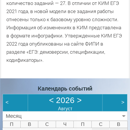
количество заданий — 27. В отличии от КИМ ЕГЭ
2021 года, в новой модели все задания работы
отнесены только к базовому уровню сложности.
Информация об изменениях в КИМ представлена
в формате инфографики. Утвержденные КИМ ЕГЭ
2022 года опубликованы на сайте ФИПИ в
разделе «ЕГЭ: демоверсии, спецификации,
кодификаторы».
Календарь событий
<
2026
>
<
>
Август
Месяц
П
В
С
Ч
П
С
В