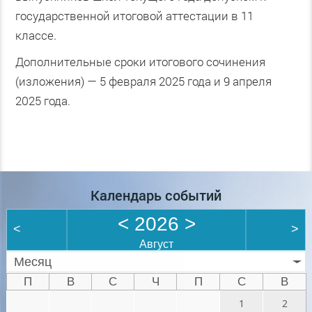
государственной итоговой аттестации в 11
классе.
Дополнительные сроки итогового сочинения
(изложения) — 5 февраля 2025 года и 9 апреля
2025 года.
Календарь событий
<
2026
>
<
>
Август
Месяц
П
В
С
Ч
П
С
В
1
2