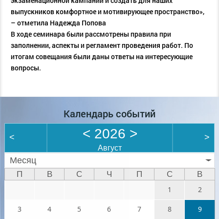
экзаменационной кампании и создать для наших
выпускников комфортное и мотивирующее пространство»,
– отметила Надежда Попова
В ходе семинара были рассмотрены правила при
заполнении, аспекты и регламент проведения работ. По
итогам совещания были даны ответы на интересующие
вопросы.
Календарь событий
<
2026
>
<
>
Август
Месяц
П
В
С
Ч
П
С
В
1
2
3
4
5
6
7
8
9