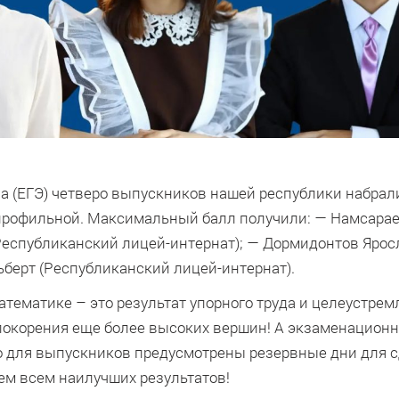
на (ЕГЭ) четверо выпускников нашей республики набрал
профильной. Максимальный балл получили: — Намсара
Республиканский лицей-интернат); — Дормидонтов Ярос
ьберт (Республиканский лицей-интернат).
тематике – это результат упорного труда и целеустрем
покорения еще более высоких вершин!
А экзаменационн
 для выпускников предусмотрены резервные дни для 
аем всем наилучших результатов!