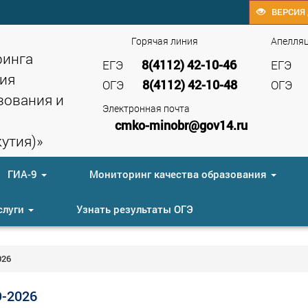
ВЕРСИЯ 
Горячая линия
Апелля
ринга
8(4112) 42-10-46
ЕГЭ
ЕГЭ
ия
8(4112) 42-10-48
ОГЭ
ОГЭ
зования и
Электронная почта
cmko-minobr@gov14.ru
утия)»
ГИА-9
Мониторинг качества образования
слуги
Узнать результаты ОГЭ
026
-2026