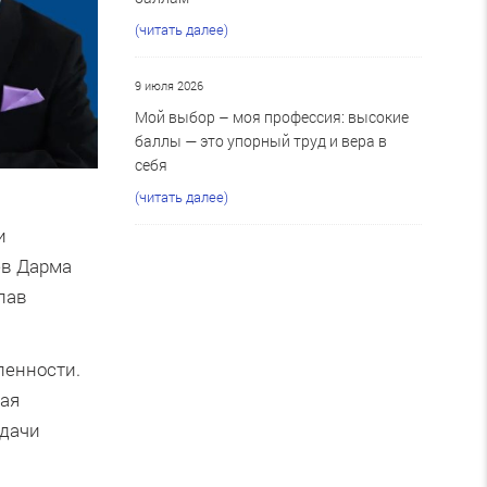
(читать далее)
9 июля 2026
Мой выбор – моя профессия: высокие
баллы — это упорный труд и вера в
себя
(читать далее)
и
ев Дарма
лав
ленности.
ая
сдачи