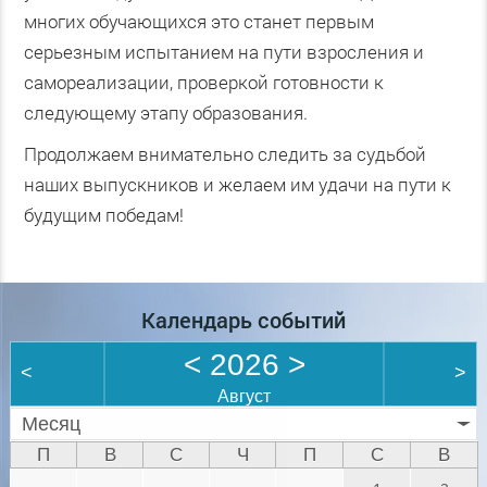
многих обучающихся это станет первым
серьезным испытанием на пути взросления и
самореализации, проверкой готовности к
следующему этапу образования.
Продолжаем внимательно следить за судьбой
наших выпускников и желаем им удачи на пути к
будущим победам!
Календарь событий
<
2026
>
<
>
Август
Месяц
П
В
С
Ч
П
С
В