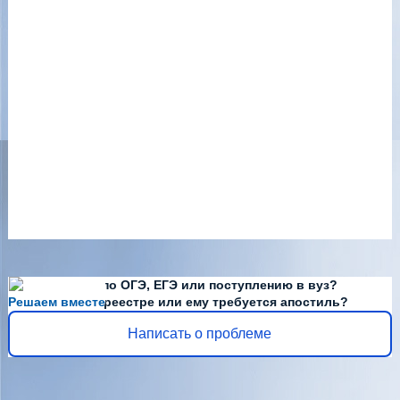
Есть вопросы по ОГЭ, ЕГЭ или поступлению в вуз?
Решаем вместе
Диплома нет в реестре или ему требуется апостиль?
Написать о проблеме