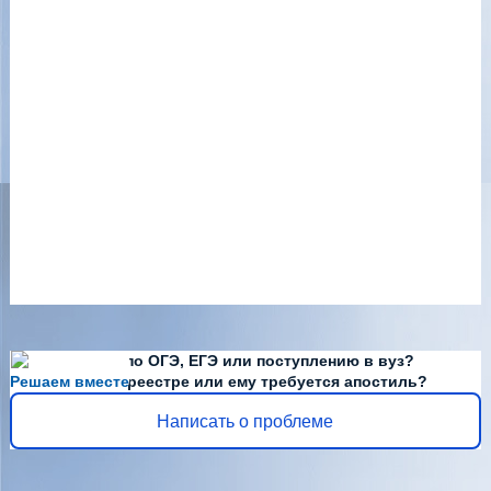
Есть вопросы по ОГЭ, ЕГЭ или поступлению в вуз?
Решаем вместе
Диплома нет в реестре или ему требуется апостиль?
Написать о проблеме