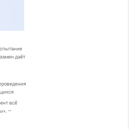
 испытание
кзамен даёт
 проведения
щихся.
ент всё
ы», —