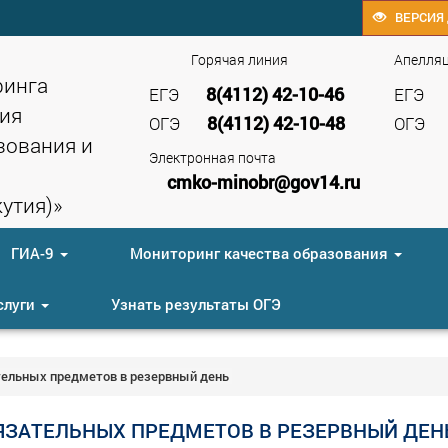
ВЕРСИЯ 
Горячая линия
Апелля
ринга
8(4112) 42-10-46
ЕГЭ
ЕГЭ
ия
8(4112) 42-10-48
ОГЭ
ОГЭ
зования и
Электронная почта
cmko-minobr@gov14.ru
утия)»
ГИА-9
Мониторинг качества образования
слуги
Узнать результаты ОГЭ
тельных предметов в резервный день
ЯЗАТЕЛЬНЫХ ПРЕДМЕТОВ В РЕЗЕРВНЫЙ ДЕН