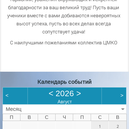
благодарности за ваш великий труд! Пусть ваши
ученики вместе с вами добиваются невероятных
высот успеха, пусть во всех делах всегда
сопутствует удача!
С наилучшими пожеланиями коллектив ЦМКО
Календарь событий
<
2026
>
<
>
Август
Месяц
П
В
С
Ч
П
С
В
1
2