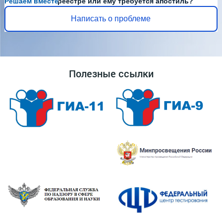
Решаем вместе
Диплома нет в реестре или ему требуется апостиль?
Написать о проблеме
Полезные ссылки