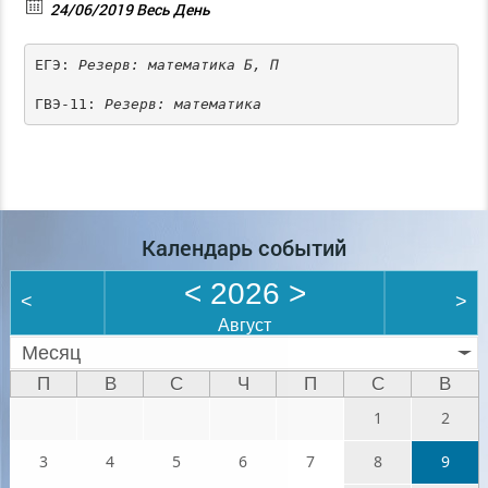
24/06/2019 Весь День
ЕГЭ: 
Резерв: математика Б, П
ГВЭ-11: 
Резерв: математика
Календарь событий
<
2026
>
<
>
Август
Месяц
П
В
С
Ч
П
С
В
1
2
3
4
5
6
7
8
9