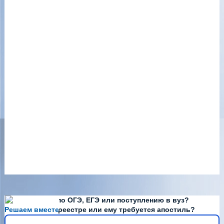
Есть вопросы по ОГЭ, ЕГЭ или поступлению в вуз?
Решаем вместе
Диплома нет в реестре или ему требуется апостиль?